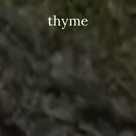
t
h
y
m
e