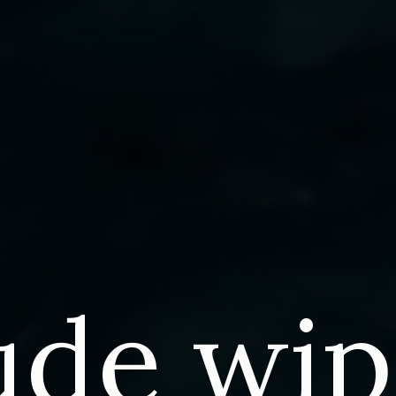
u
d
e
w
i
p